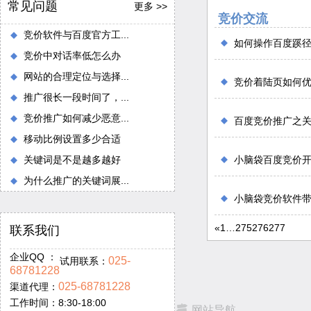
常见问题
更多 >>
竞价交流
竞价软件与百度官方工...
如何操作百度蹊
竞价中对话率低怎么办
网站的合理定位与选择...
竞价着陆页如何
推广很长一段时间了，...
竞价推广如何减少恶意...
百度竞价推广之
移动比例设置多少合适
关键词是不是越多越好
小脑袋百度竞价
为什么推广的关键词展...
小脑袋竞价软件
«
1
…
275
276
277
联系我们
企业QQ ：
025-
试用联系：
68781228
025-68781228
渠道代理：
工作时间：8:30-18:00
网站导航