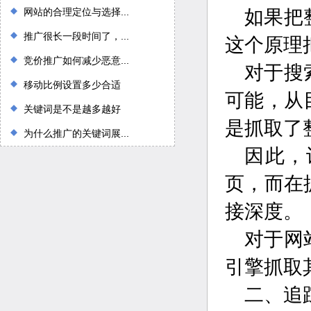
网站的合理定位与选择...
如果把
推广很长一段时间了，...
这个原理
竞价推广如何减少恶意...
对于搜
移动比例设置多少合适
可能，从
关键词是不是越多越好
是抓取了
为什么推广的关键词展...
因此，
页，而在
接深度。
对于网
引擎抓取
二、追