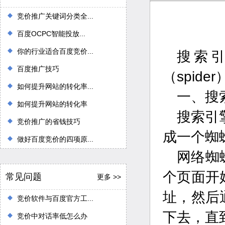
竞价推广关键词分类全...
百度OCPC智能投放...
你的行业适合百度竞价...
搜索
百度推广技巧
（spid
如何提升网站的转化率...
一、搜
如何提升网站的转化率
搜索引
竞价推广的省钱技巧
成一个蜘
做好百度竞价的四项原...
网络蜘
个页面开
常见问题
更多 >>
址，然后
竞价软件与百度官方工...
下去，直
竞价中对话率低怎么办