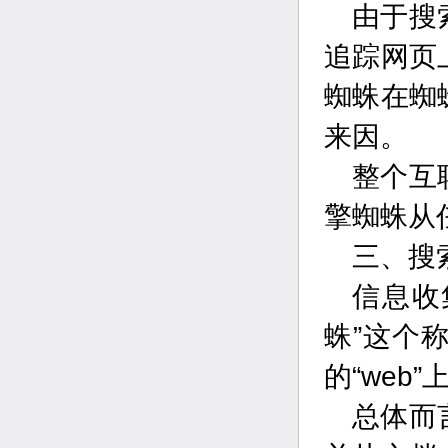
由于搜
追踪网页
蜘蛛在蜘
来因。
整个互
擎蜘蛛从
三、搜
信息收
蛛”这个
的“web
总体而