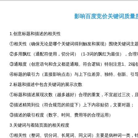
影响百度竞价关键词质量
1.创意标题和描述的相关性
①相关性（确保无论是哪个关键词得到触发和展现）围绕关键词主
②多用飘红（通配符使用，切分词）（1-3词的飘红为最佳），合
③通顺度（创意语句和含义都是通顺、符合逻辑）特别注意1、2端
④标题的吸引力（直接影响点击）与上下位差异、独特、创新、引
2.标题和描述中包含关键词的展示次数
①标题和描述展现次数（越多越好）合理的重复，不宜超过三次，
②描述精简到位（符合规范的前提下）上下内容贴切，文要对题；
③描述的吸引程度（数字、时间、费用等的合理运用）
3.关键词与着陆页面的相关程度
①相关性（整词、切分词、长尾词、同义词）主要是病种词一类，