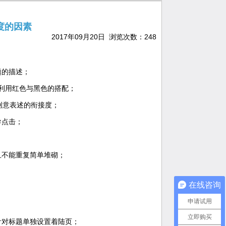
度的因素
2017年09月20日 浏览次数：
248
题的描述；
理利用红色与黑色的搭配；
创意表述的衔接度；
导点击；
且不能重复简单堆砌；
在线咨询
申请试用
立即购买
针对标题单独设置着陆页；