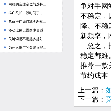
网站的合理定位与选择...
争对手网
推广很长一段时间了，...
不稳定，
竞价推广如何减少恶意...
降。不稳
移动比例设置多少合适
新频率，
关键词是不是越多越好
总之，
为什么推广的关键词展...
稳定都难
推荐一款
节约成本
上一篇：
下一篇：