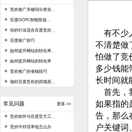
竞价推广关键词分类全...
百度OCPC智能投放...
你的行业适合百度竞价...
有不少
百度推广技巧
不清楚做
如何提升网站的转化率...
怕做了竞
如何提升网站的转化率
多少钱能
竞价推广的省钱技巧
长时间就
做好百度竞价的四项原...
首先，
如果指的
常见问题
更多 >>
告，那么
竞价软件与百度官方工...
户关键词
竞价中对话率低怎么办