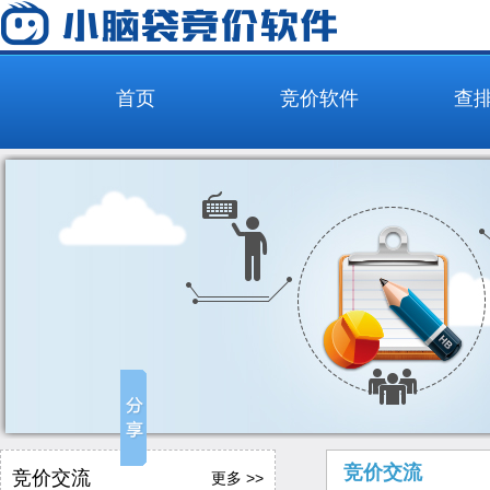
首页
竞价软件
查
竞价交流
竞价交流
更多 >>