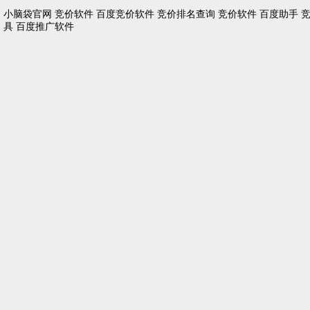
小脑袋官网
竞价软件
百度竞价软件
竞价排名查询
竞价软件
百度助手
具
百度推广软件