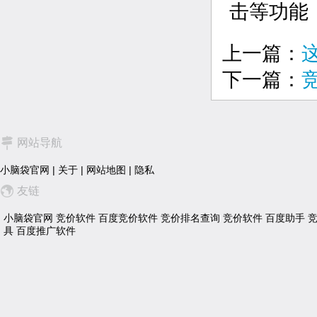
击等功能
上一篇：
下一篇：
网站导航
小脑袋官网
|
关于
|
网站地图
|
隐私
友链
小脑袋官网
竞价软件
百度竞价软件
竞价排名查询
竞价软件
百度助手
具
百度推广软件