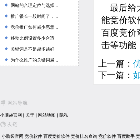
网站的合理定位与选择...
最后给
推广很长一段时间了，...
能竞价软
竞价推广如何减少恶意...
百度竞价
移动比例设置多少合适
击等功能
关键词是不是越多越好
为什么推广的关键词展...
上一篇：
下一篇：
网站导航
小脑袋官网
|
关于
|
网站地图
|
隐私
友链
小脑袋官网
竞价软件
百度竞价软件
竞价排名查询
竞价软件
百度助手