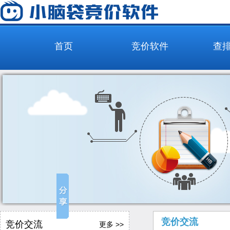
首页
竞价软件
查
竞价交流
竞价交流
更多 >>