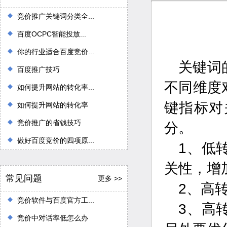
竞价推广关键词分类全...
百度OCPC智能投放...
你的行业适合百度竞价...
关键词
百度推广技巧
不同维度
如何提升网站的转化率...
键指标对
如何提升网站的转化率
竞价推广的省钱技巧
分。
做好百度竞价的四项原...
1、低
关性，增
常见问题
更多 >>
2、高
竞价软件与百度官方工...
3、高
竞价中对话率低怎么办