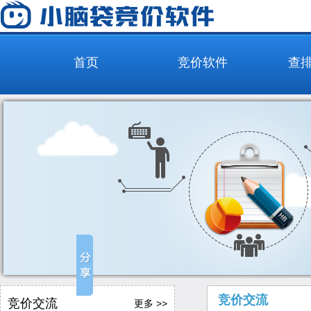
首页
竞价软件
查
竞价交流
竞价交流
更多 >>