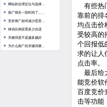
网站的合理定位与选择...
有些热
推广很长一段时间了，...
靠前的排
竞价推广如何减少恶意...
均点击价
移动比例设置多少合适
受较高的
关键词是不是越多越好
个回报低
为什么推广的关键词展...
求的让人
点击率。
最后给
能竞价软
百度竞价
击等功能