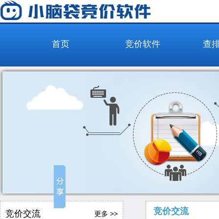
首页
竞价软件
查
竞价交流
竞价交流
更多 >>