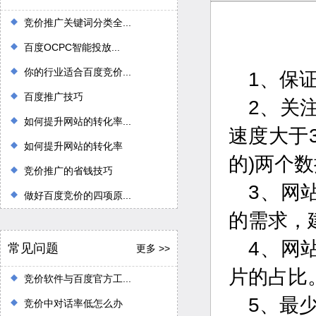
竞价推广关键词分类全...
百度OCPC智能投放...
你的行业适合百度竞价...
1、保
百度推广技巧
2、关
如何提升网站的转化率...
速度大于
如何提升网站的转化率
的)两个
竞价推广的省钱技巧
3、网
做好百度竞价的四项原...
的需求，
4、网
常见问题
更多 >>
片的占比
竞价软件与百度官方工...
5、最
竞价中对话率低怎么办