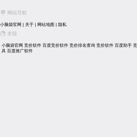
网站导航
小脑袋官网
|
关于
|
网站地图
|
隐私
友链
小脑袋官网
竞价软件
百度竞价软件
竞价排名查询
竞价软件
百度助手
具
百度推广软件