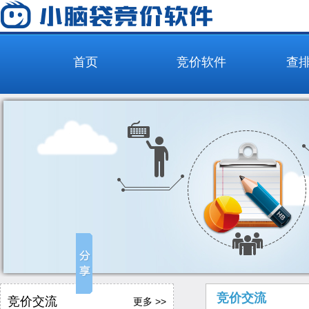
首页
竞价软件
查
竞价交流
竞价交流
更多 >>