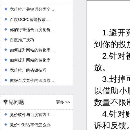
竞价推广关键词分类全...
百度OCPC智能投放...
你的行业适合百度竞价...
1.避
百度推广技巧
到你的投
如何提升网站的转化率...
2.针
如何提升网站的转化率
放。
竞价推广的省钱技巧
3.封
做好百度竞价的四项原...
以借助小
数量不限
常见问题
更多 >>
4.针
竞价软件与百度官方工...
诉和反馈
竞价中对话率低怎么办