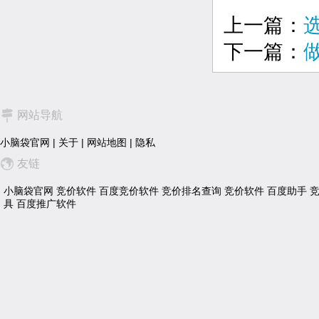
上一篇：
下一篇：
网站导航
小脑袋官网
|
关于
|
网站地图
|
隐私
友链
小脑袋官网
竞价软件
百度竞价软件
竞价排名查询
竞价软件
百度助手
具
百度推广软件