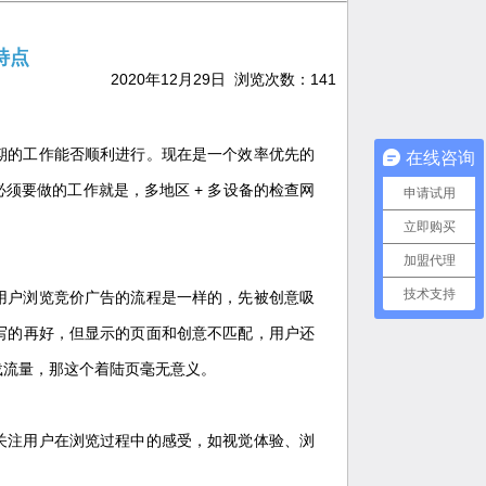
特点
2020年12月29日 浏览次数：
141
期的工作能否顺利进行。现在是一个效率优先的
在线咨询
须要做的工作就是，多地区 + 多设备的检查网
申请试用
立即购买
加盟代理
技术支持
用户浏览竞价广告的流程是一样的，先被创意吸
写的再好，但显示的页面和创意不匹配，用户还
载流量，那这个着陆页毫无意义。
关注用户在浏览过程中的感受，如视觉体验、浏