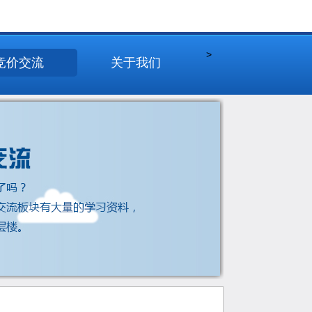
>
竞价交流
关于我们