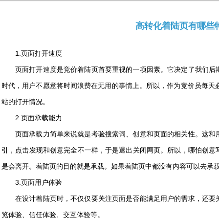
高转化着陆页有哪些
1.页面打开速度
页面打开速度是竞价着陆页首要重视的一项因素。它决定了我们后
时代，用户不愿意将时间浪费在无用的事情上。所以，作为竞价员每天必
站的打开情况。
2.页面承载能力
页面承载力简单来说就是考验搜索词、创意和页面的相关性。这和
引，点击发现和创意完全不一样，于是退出关闭网页。所以，哪怕创意
是会离开。着陆页的目的就是承载。如果着陆页中都没有内容可以去承
3.页面用户体验
在设计着陆页时，不仅仅要关注页面是否能满足用户的需求，还要
览体验、信任体验、交互体验等。