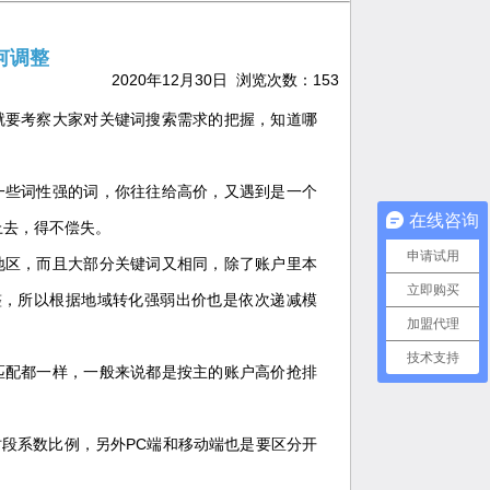
何调整
2020年12月30日 浏览次数：
153
就要考察大家对关键词搜索需求的把握，知道哪
一些词性强的词，你往往给高价，又遇到是一个
在线咨询
上去，得不偿失。
申请试用
地区，而且大部分关键词又相同，除了账户里本
立即购买
整，所以根据地域转化强弱出价也是依次递减模
加盟代理
技术支持
匹配都一样，一般来说都是按主的账户高价抢排
段系数比例，另外PC端和移动端也是要区分开