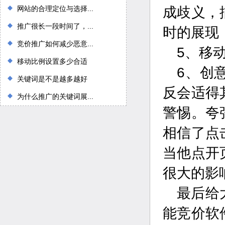
网站的合理定位与选择...
成歧义，
推广很长一段时间了，...
时的展现
竞价推广如何减少恶意...
5、移
移动比例设置多少合适
6、创
关键词是不是越多越好
反会适得
为什么推广的关键词展...
警惕。夸
相信了点
当他点开
很大的影
最后给
能竞价软