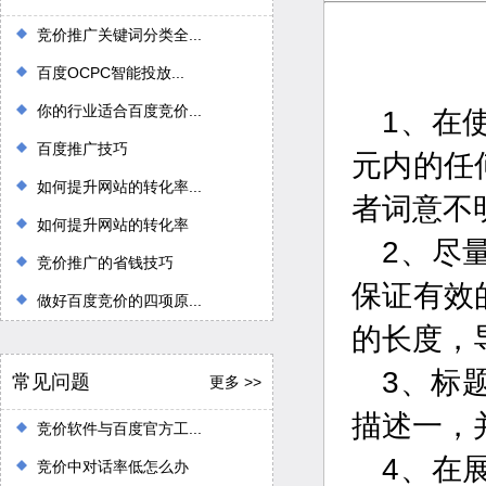
竞价推广关键词分类全...
百度OCPC智能投放...
你的行业适合百度竞价...
1、在
百度推广技巧
元内的任
如何提升网站的转化率...
者词意不
如何提升网站的转化率
2、尽
竞价推广的省钱技巧
保证有效
做好百度竞价的四项原...
的长度，
3、标
常见问题
更多 >>
描述一，
竞价软件与百度官方工...
4、在
竞价中对话率低怎么办