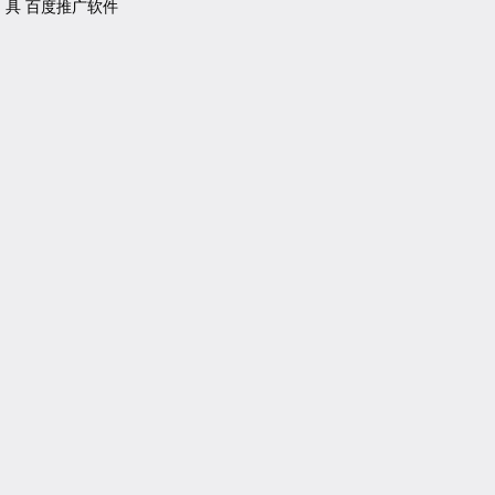
具
百度推广软件