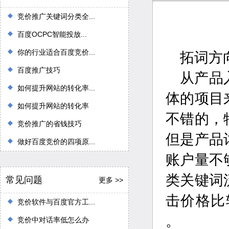
竞价推广关键词分类全...
百度OCPC智能投放...
你的行业适合百度竞价...
拓词方
百度推广技巧
从产品
如何提升网站的转化率...
体的项目
如何提升网站的转化率
不错的，
竞价推广的省钱技巧
但是产品
做好百度竞价的四项原...
账户量不
类关键词
常见问题
更多 >>
击价格比
竞价软件与百度官方工...
。
竞价中对话率低怎么办