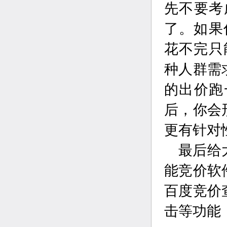
先不要考
了。如果
花不完只
种人群需
的出价跑
后，你会
更有针对
最后给
能竞价软
百度竞价
击等功能