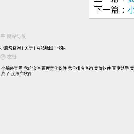
下一篇：
网站导航
小脑袋官网
|
关于
|
网站地图
|
隐私
友链
小脑袋官网
竞价软件
百度竞价软件
竞价排名查询
竞价软件
百度助手
具
百度推广软件