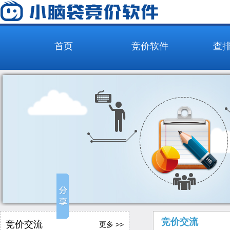
首页
竞价软件
查
竞价交流
竞价交流
更多 >>