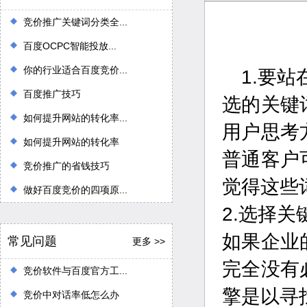
竞价推广关键词分类全...
百度OCPC智能投放...
你的行业适合百度竞价...
1.要
百度推广技巧
选的关键
如何提升网站的转化率...
用户思考
如何提升网站的转化率
普通客户
竞价推广的省钱技巧
觉得这些
做好百度竞价的四项原...
2.选择
如果企业
常见问题
更多 >>
完全没有
竞价软件与百度官方工...
擎是以寻
竞价中对话率低怎么办