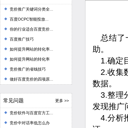
竞价推广关键词分类全...
百度OCPC智能投放...
你的行业适合百度竞价...
总结了
百度推广技巧
助。
如何提升网站的转化率...
1.确
如何提升网站的转化率
竞价推广的省钱技巧
2.收
做好百度竞价的四项原...
数据。
3.整
常见问题
更多 >>
发现推广
竞价软件与百度官方工...
4.分
竞价中对话率低怎么办