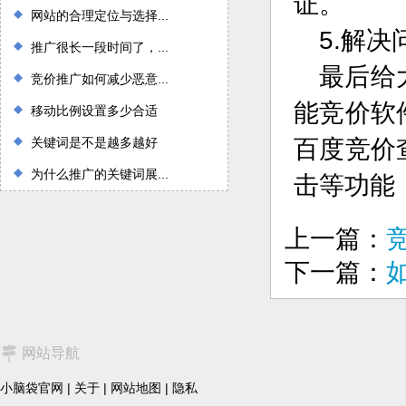
证。
网站的合理定位与选择...
5.解
推广很长一段时间了，...
最后给
竞价推广如何减少恶意...
能竞价软
移动比例设置多少合适
关键词是不是越多越好
百度竞价
为什么推广的关键词展...
击等功能
上一篇：
下一篇：
网站导航
小脑袋官网
|
关于
|
网站地图
|
隐私