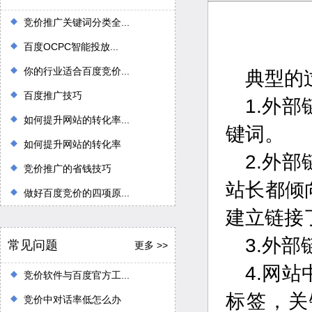
竞价推广关键词分类全...
百度OCPC智能投放...
你的行业适合百度竞价...
典型的
百度推广技巧
1.外
如何提升网站的转化率...
键词。
如何提升网站的转化率
2.外
竞价推广的省钱技巧
站长都倾
做好百度竞价的四项原...
建立链
3.外
常见问题
更多 >>
4.网
竞价软件与百度官方工...
标签，关
竞价中对话率低怎么办