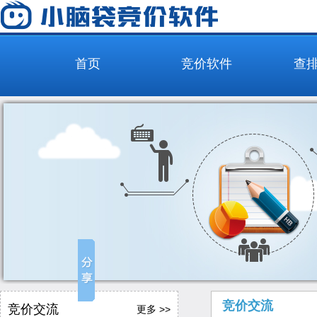
首页
竞价软件
查
竞价交流
竞价交流
更多 >>