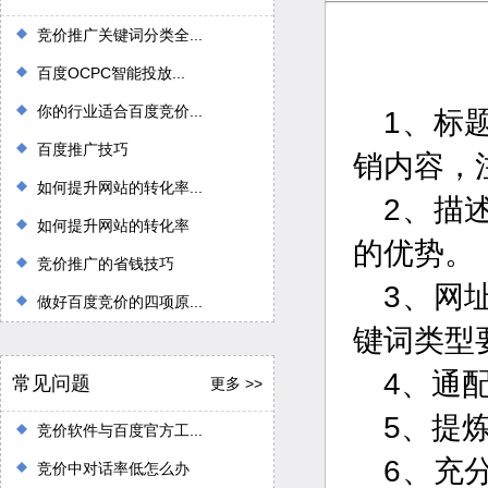
竞价推广关键词分类全...
百度OCPC智能投放...
你的行业适合百度竞价...
1、标
百度推广技巧
销内容，
如何提升网站的转化率...
2、描
如何提升网站的转化率
的优势。
竞价推广的省钱技巧
3、网
做好百度竞价的四项原...
键词类型
4、通
常见问题
更多 >>
5、提
竞价软件与百度官方工...
6、充
竞价中对话率低怎么办