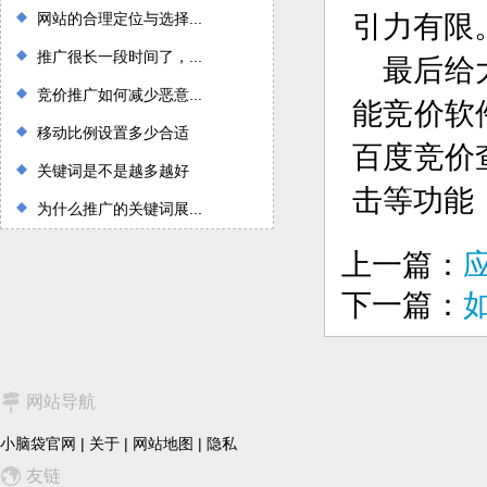
网站的合理定位与选择...
引力有限
推广很长一段时间了，...
最后给
竞价推广如何减少恶意...
能竞价软
移动比例设置多少合适
百度竞价
关键词是不是越多越好
击等功能
为什么推广的关键词展...
上一篇：
下一篇：
网站导航
小脑袋官网
|
关于
|
网站地图
|
隐私
友链