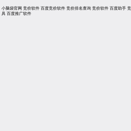
小脑袋官网
竞价软件
百度竞价软件
竞价排名查询
竞价软件
百度助手
具
百度推广软件