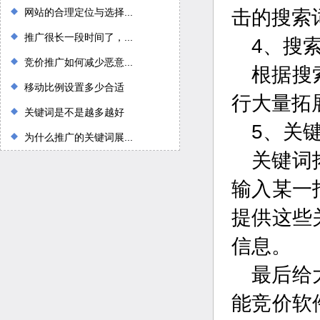
网站的合理定位与选择...
击的搜索
推广很长一段时间了，...
4、搜
竞价推广如何减少恶意...
根据搜
移动比例设置多少合适
行大量拓
关键词是不是越多越好
5、关
为什么推广的关键词展...
关键词
输入某一
提供这些
信息。
最后给
能竞价软