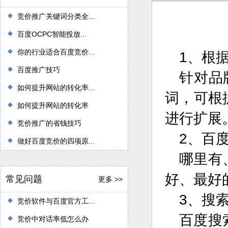
竞价推广关键词分类全...
百度OCPC智能投放...
你的行业适合百度竞价...
1、根
百度推广技巧
针对品
如何提升网站的转化率...
词，可根
如何提升网站的转化率
进行扩展
竞价推广的省钱技巧
2、百
做好百度竞价的四项原...
哪里有
好、最好
常见问题
更多 >>
3、搜
竞价软件与百度官方工...
百度搜
竞价中对话率低怎么办