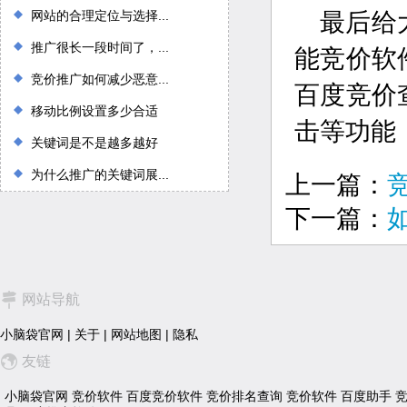
网站的合理定位与选择...
最后给
推广很长一段时间了，...
能竞价软
竞价推广如何减少恶意...
百度竞价
移动比例设置多少合适
击等功能
关键词是不是越多越好
为什么推广的关键词展...
上一篇：
下一篇：
网站导航
小脑袋官网
|
关于
|
网站地图
|
隐私
友链
小脑袋官网
竞价软件
百度竞价软件
竞价排名查询
竞价软件
百度助手