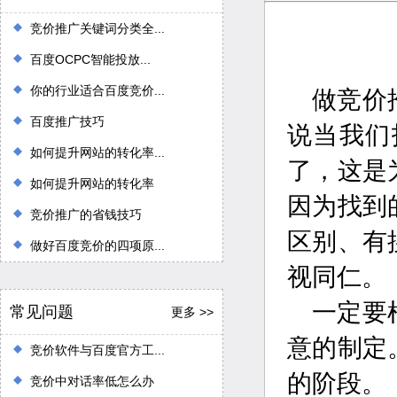
竞价推广关键词分类全...
百度OCPC智能投放...
你的行业适合百度竞价...
做竞价
百度推广技巧
说当我们
如何提升网站的转化率...
了，这是
如何提升网站的转化率
因为找到
竞价推广的省钱技巧
区别、有
做好百度竞价的四项原...
视同仁。
一定要
常见问题
更多 >>
意的制定
竞价软件与百度官方工...
的阶段。
竞价中对话率低怎么办