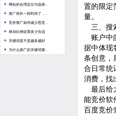
网站的合理定位与选择...
置的限定
推广很长一段时间了，...
量。
竞价推广如何减少恶意...
三、搜
移动比例设置多少合适
账户中
关键词是不是越多越好
据中体现
为什么推广的关键词展...
条创意，
合日常统
消费，找
最后给
能竞价软
百度竞价