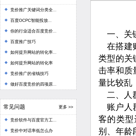
竞价推广关键词分类全...
百度OCPC智能投放...
你的行业适合百度竞价...
一、关
百度推广技巧
在搭建
如何提升网站的转化率...
类型的关
如何提升网站的转化率
击率和质
竞价推广的省钱技巧
量比较乱
做好百度竞价的四项原...
二、人
账户人
常见问题
更多 >>
客的类型
竞价软件与百度官方工...
别、年龄
竞价中对话率低怎么办