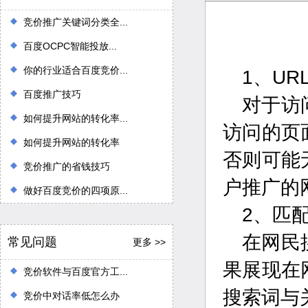
竞价推广关键词分类全...
百度OCPC智能投放...
你的行业适合百度竞价...
1、UR
百度推广技巧
对于访
如何提升网站的转化率...
访问的页
如何提升网站的转化率
否则可能
竞价推广的省钱技巧
户推广的
做好百度竞价的四项原...
2、匹
在网民
常见问题
更多 >>
果展现在
竞价软件与百度官方工...
搜索词与
竞价中对话率低怎么办