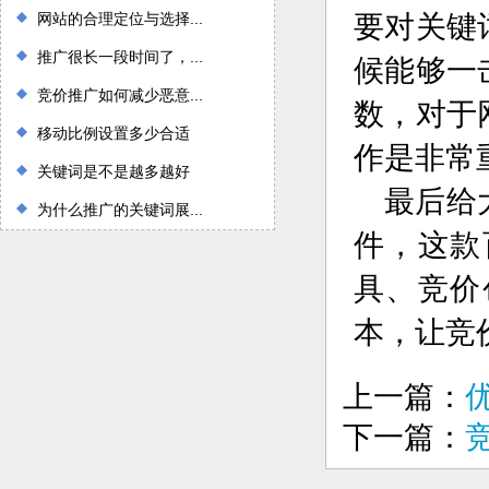
网站的合理定位与选择...
要对关键
推广很长一段时间了，...
候能够一
竞价推广如何减少恶意...
数，对于
移动比例设置多少合适
作是非常
关键词是不是越多越好
最后给
为什么推广的关键词展...
件，这款
具、竞价
本，让竞
上一篇：
下一篇：