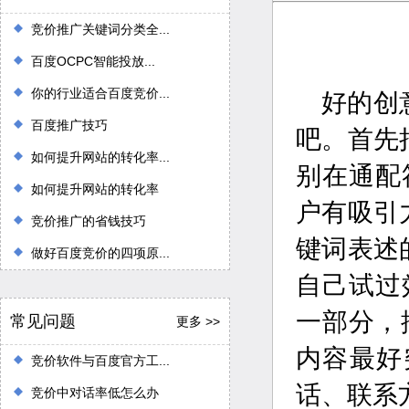
竞价推广关键词分类全...
百度OCPC智能投放...
你的行业适合百度竞价...
好的创
百度推广技巧
吧。首先
如何提升网站的转化率...
别在通配
如何提升网站的转化率
户有吸引
竞价推广的省钱技巧
键词表述
做好百度竞价的四项原...
自己试过
一部分，
常见问题
更多 >>
内容最好
竞价软件与百度官方工...
话、联系
竞价中对话率低怎么办