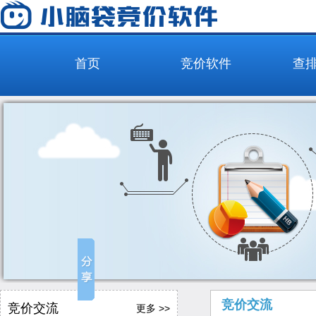
首页
竞价软件
查
竞价交流
竞价交流
更多 >>