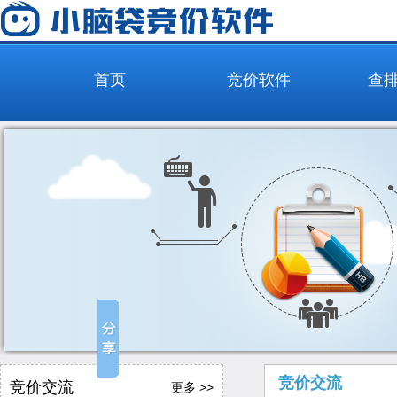
首页
竞价软件
查
竞价交流
竞价交流
更多 >>