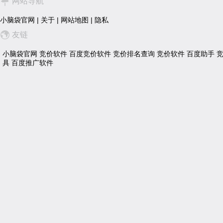
网站导航
小脑袋官网
|
关于
|
网站地图
|
隐私
友链
小脑袋官网
竞价软件
百度竞价软件
竞价排名查询
竞价软件
百度助手
具
百度推广软件