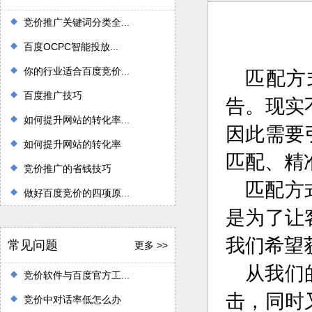
竞价推广关键词分类全...
百度OCPC智能投放...
你的行业适合百度竞价...
匹配方
百度推广技巧
告。现实
如何提升网站的转化率...
因此需要
如何提升网站的转化率
匹配、精
竞价推广的省钱技巧
匹配方
做好百度竞价的四项原...
是为了让
我们希望
常见问题
更多 >>
从我们
竞价软件与百度官方工...
击，同时
竞价中对话率低怎么办