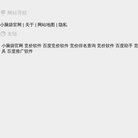
网站导航
小脑袋官网
|
关于
|
网站地图
|
隐私
友链
小脑袋官网
竞价软件
百度竞价软件
竞价排名查询
竞价软件
百度助手
具
百度推广软件