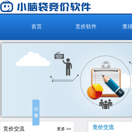
首页
竞价软件
查
竞价交流
竞价交流
更多 >>