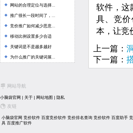
网站的合理定位与选择...
软件，这
推广很长一段时间了，...
具、竞价
竞价推广如何减少恶意...
本，让竞
移动比例设置多少合适
上一篇：
关键词是不是越多越好
为什么推广的关键词展...
下一篇：
网站导航
小脑袋官网
|
关于
|
网站地图
|
隐私
友链
小脑袋官网
竞价软件
百度竞价软件
竞价排名查询
竞价软件
百度助手
具
百度推广软件