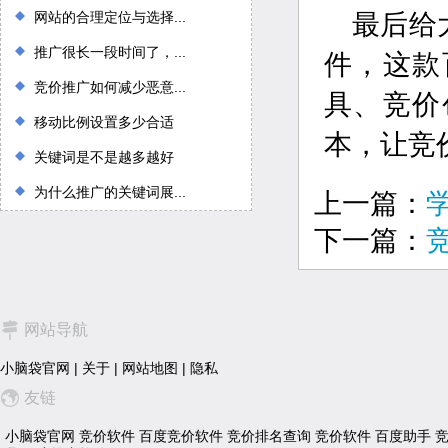
网站的合理定位与选择...
最后给
推广很长一段时间了，...
件，这款
竞价推广如何减少恶意...
具、竞价
移动比例设置多少合适
本，让竞
关键词是不是越多越好
为什么推广的关键词展...
上一篇：
下一篇：
网站导航
小脑袋官网
|
关于
|
网站地图
|
隐私
友链
小脑袋官网
竞价软件
百度竞价软件
竞价排名查询
竞价软件
百度助手