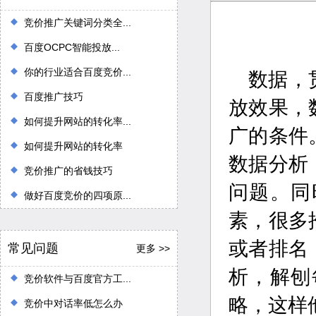
竞价推广关键词分类全...
百度OCPC智能投放...
你的行业适合百度竞价...
数据，
百度推广技巧
放效果，
如何提升网站的转化率...
广的条件
如何提升网站的转化率
数据分析
竞价推广的省钱技巧
问题。同
做好百度竞价的四项原...
素，很多
或者排名
常见问题
更多 >>
析，解刨
竞价软件与百度官方工...
略，这样
竞价中对话率低怎么办