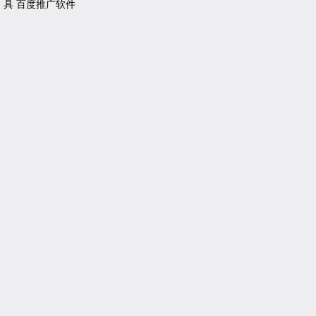
具
百度推广软件