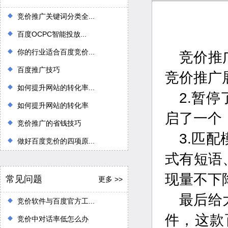
竞价推广关键词分类全...
百度OCPC智能投放...
你的行业适合百度竞价...
竞价推
百度推广技巧
竞价推广
如何提升网站的转化率...
2.暂
如何提升网站的转化率
启了一个
竞价推广的省钱技巧
3.匹
做好百度竞价的四项原...
式有短语
现量不下
常见问题
更多 >>
最后给
竞价软件与百度官方工...
件，这款
竞价中对话率低怎么办