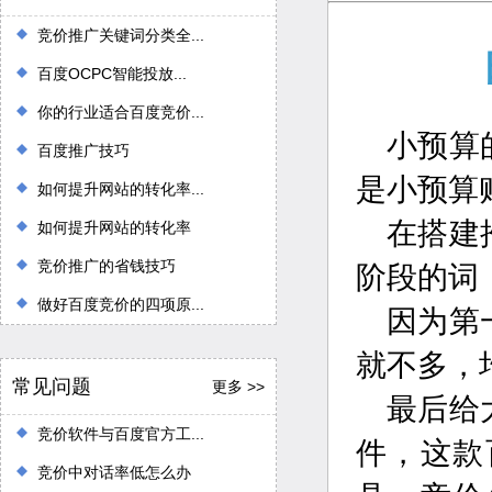
竞价推广关键词分类全...
百度OCPC智能投放...
你的行业适合百度竞价...
小预算
百度推广技巧
是小预算
如何提升网站的转化率...
在搭建
如何提升网站的转化率
竞价推广的省钱技巧
阶段的词
做好百度竞价的四项原...
因为第
就不多，
常见问题
更多 >>
最后给
竞价软件与百度官方工...
件，这款
竞价中对话率低怎么办