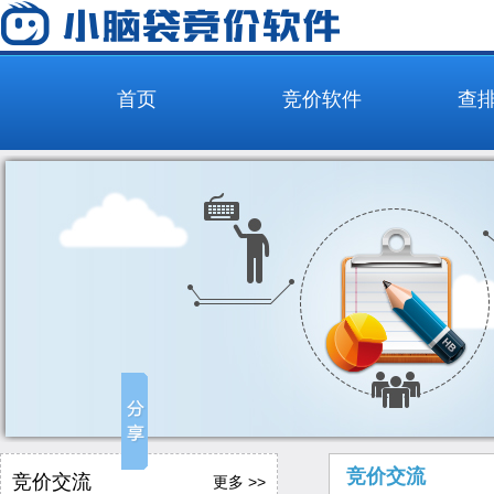
首页
竞价软件
查
竞价交流
竞价交流
更多 >>