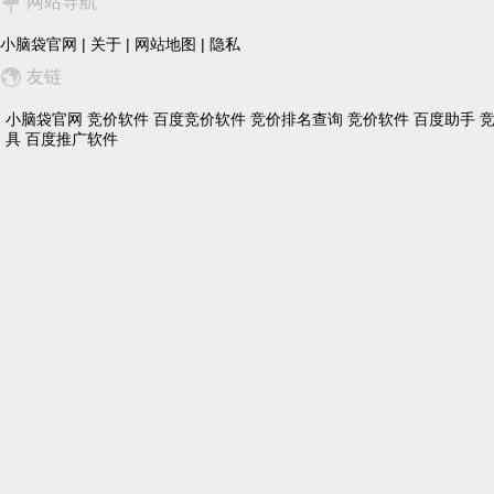
网站导航
小脑袋官网
|
关于
|
网站地图
|
隐私
友链
小脑袋官网
竞价软件
百度竞价软件
竞价排名查询
竞价软件
百度助手
具
百度推广软件