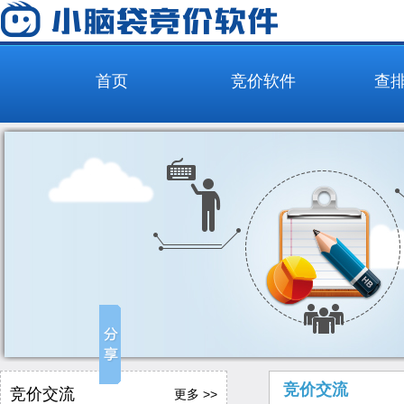
首页
竞价软件
查
竞价交流
竞价交流
更多 >>