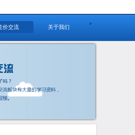
>
竞价交流
关于我们