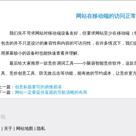
网站在移动端的访问正常
我们先不苛求网站对移动端设备友好，但要求网站至少在移动端（
包含的并不只是设计的兼容性和内容的可访问性，在许多情况下，我们
用屏幕较小的设备时也能快速查看并理解。
最后给大家推荐一款竞价调词工具——小脑袋智能竞价软件，这款
具、竞价创意工具、防无效点击等功能，能有效的节约成本，让竞价更
上一篇：
创意标题要写的易懂易读
下一篇：
网站一定要提供直观的导航清晰的布局
导航
网
|
关于
|
网站地图
|
隐私