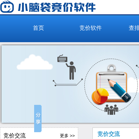
首页
竞价软件
查
竞价交流
竞价交流
更多 >>