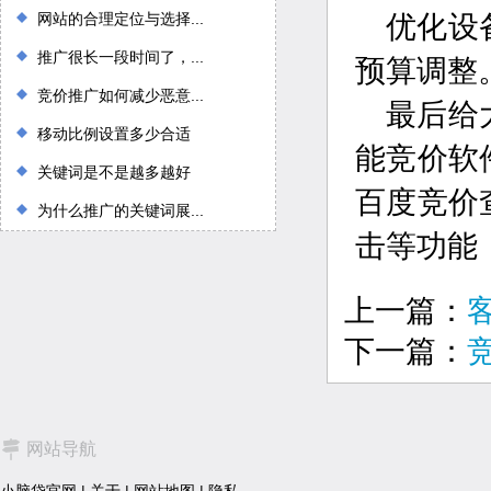
网站的合理定位与选择...
优化设
推广很长一段时间了，...
预算调整
竞价推广如何减少恶意...
最后给
移动比例设置多少合适
能竞价软
关键词是不是越多越好
百度竞价
为什么推广的关键词展...
击等功能
上一篇：
下一篇：
网站导航