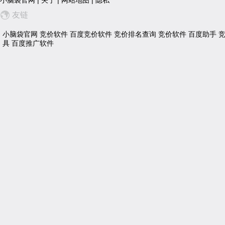
小脑袋官网
|
关于
|
网站地图
|
隐私
友链
小脑袋官网
竞价软件
百度竞价软件
竞价排名查询
竞价软件
百度助手
具
百度推广软件