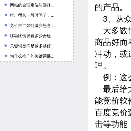
网站的合理定位与选择...
的产品。
推广很长一段时间了，...
3、从
竞价推广如何减少恶意...
大多数
移动比例设置多少合适
商品好而
关键词是不是越多越好
冲动，或
为什么推广的关键词展...
理。
例：这么
最后给
能竞价软
百度竞价
击等功能