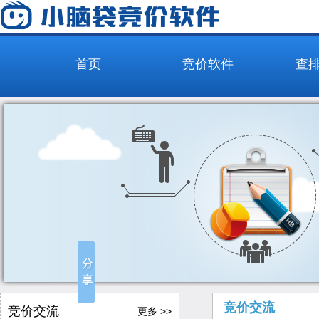
首页
竞价软件
查
竞价交流
竞价交流
更多 >>