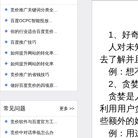
竞价推广关键词分类全...
百度OCPC智能投放...
你的行业适合百度竞价...
1、好
百度推广技巧
人对未
如何提升网站的转化率...
去了解并
如何提升网站的转化率
例：想
竞价推广的省钱技巧
2、贪
做好百度竞价的四项原...
贪婪是
利用用户
常见问题
更多 >>
些额外的
竞价软件与百度官方工...
例：用
竞价中对话率低怎么办