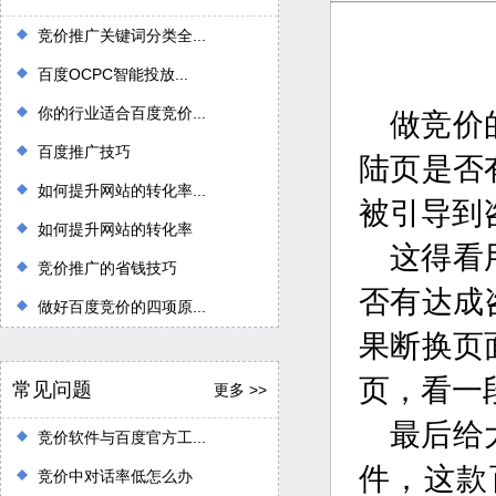
竞价推广关键词分类全...
百度OCPC智能投放...
你的行业适合百度竞价...
做竞价
百度推广技巧
陆页是否
如何提升网站的转化率...
被引导到
如何提升网站的转化率
这得看
竞价推广的省钱技巧
否有达成
做好百度竞价的四项原...
果断换页
页，看一
常见问题
更多 >>
最后给
竞价软件与百度官方工...
件，这款
竞价中对话率低怎么办