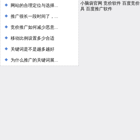
小脑袋官网
竞价软件
百度竞价
网站的合理定位与选择...
具
百度推广软件
推广很长一段时间了，...
竞价推广如何减少恶意...
移动比例设置多少合适
关键词是不是越多越好
为什么推广的关键词展...