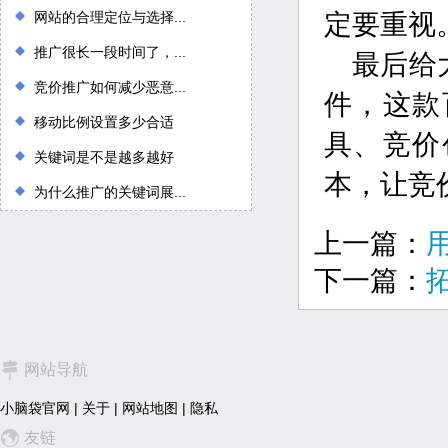
网站的合理定位与选择...
定要重视
推广很长一段时间了，...
最后给
竞价推广如何减少恶意...
件，这款
移动比例设置多少合适
具、竞价
关键词是不是越多越好
本，让竞
为什么推广的关键词展...
上一篇：
下一篇：
网站导航
小脑袋官网
|
关于
|
网站地图
|
隐私
友链