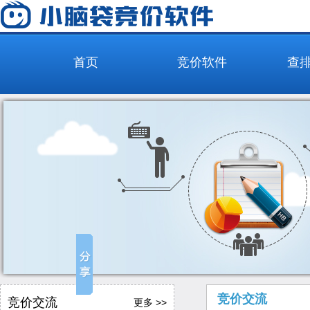
首页
竞价软件
查
竞价交流
竞价交流
更多 >>