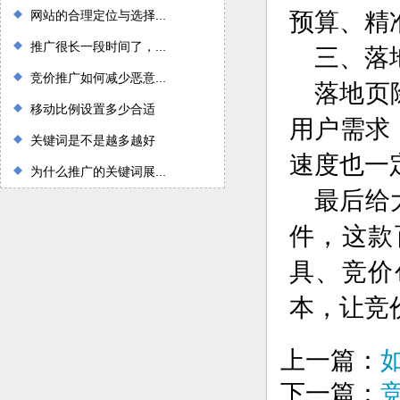
网站的合理定位与选择...
预算、精
推广很长一段时间了，...
三、落
竞价推广如何减少恶意...
落地页
移动比例设置多少合适
用户需求
关键词是不是越多越好
速度也一
为什么推广的关键词展...
最后给
件，这款
具、竞价
本，让竞
上一篇：
下一篇：