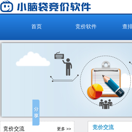
首页
竞价软件
查
竞价交流
竞价交流
更多 >>