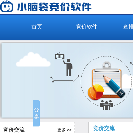
首页
竞价软件
查
竞价交流
竞价交流
更多 >>