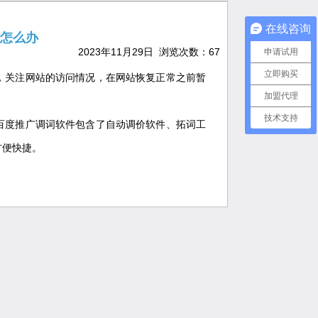
在线咨询
怎么办
2023年11月29日 浏览次数：
67
申请试用
立即购买
，关注网站的访问情况，在网站恢复正常之前暂
加盟代理
技术支持
百度推广调词软件包含了自动调价软件、拓词工
方便快捷。