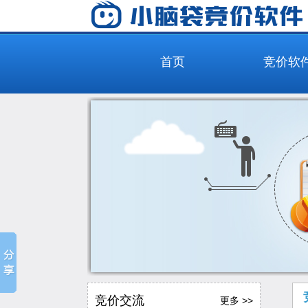
首页
竞价软
竞价交流
更多 >>