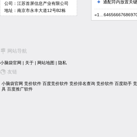
通配符内放置关
公司：江苏首屏信息产业有限公司
地址：南京市永丰大道12号B2栋
«
1
…
64
65
66
67
68
69
7
网站导航
小脑袋官网
|
关于
|
网站地图
|
隐私
友链
小脑袋官网
竞价软件
百度竞价软件
竞价排名查询
竞价软件
百度助手
具
百度推广软件